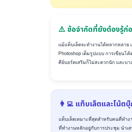
⚠️ ข้อจำกัดที่ยังต้องรู้
แม้แท็บเล็ตจะทำงานได้หลากหลาย แต่ก
Photoshop เต็มรูปแบบ การเขียนโค้ด 
คีย์บอร์ดเสริมก็ไม่สะดวกนัก และบา
👩‍💻 แท็บเล็ตและโน้ตบ
แท็บเล็ตเหมาะที่สุดสำหรับคนที่ทำง
ที่ทำงานหลักอยู่กับการประชุม นำ