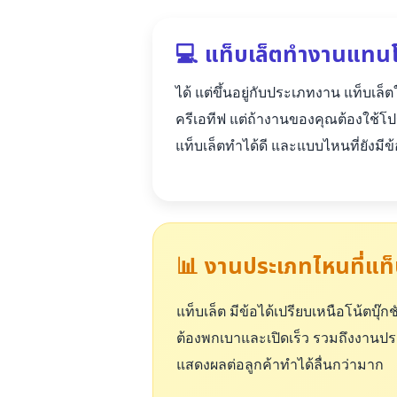
💻 แท็บเล็ตทำงานแทนโน
ได้ แต่ขึ้นอยู่กับประเภทงาน แท็บเ
ครีเอทีฟ แต่ถ้างานของคุณต้องใช้โปร
แท็บเล็ตทำได้ดี และแบบไหนที่ยังมีข
📊 งานประเภทไหนที่แท็บเ
แท็บเล็ต มีข้อได้เปรียบเหนือโน้ต
ต้องพกเบาและเปิดเร็ว รวมถึงงานประ
แสดงผลต่อลูกค้าทำได้ลื่นกว่ามาก