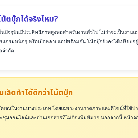
้ตบุ๊กได้จริงไหม?
ล็ตในปัจจุบันมีประสิทธิภาพสูงพอสำหรับงานทั่วไป ไม่ว่าจะเป็นงา
แกรมหนักๆ หรือเปิดหลายแอปพร้อมกัน โน้ตบุ๊กยังคงได้เปรียบอยู่ 
้อจำกัด
ล็ตทำได้ดีกว่าโน้ตบุ๊ก
บุ๊กชัดเจนในงานบางประเภท โดยเฉพาะงานวาดภาพและดีไซน์ที่ใช้
ชุมออนไลน์และอ่านเอกสารที่ไม่ต้องพิมพ์มาก นอกจากนี้ หน้าจอส