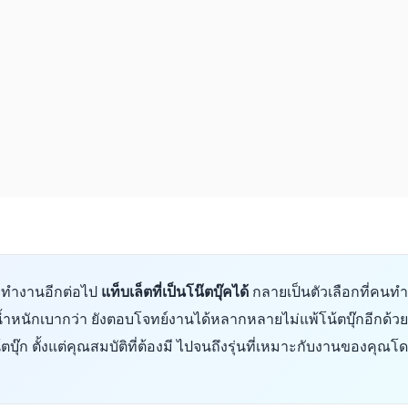
๊ะทำงานอีกต่อไป
แท็บเล็ตที่เป็นโน๊ตบุ๊คได้
กลายเป็นตัวเลือกที่คนท
ักเบากว่า ยังตอบโจทย์งานได้หลากหลายไม่แพ้โน้ตบุ๊กอีกด้วย บทค
ตบุ๊ก ตั้งแต่คุณสมบัติที่ต้องมี ไปจนถึงรุ่นที่เหมาะกับงานของคุณ