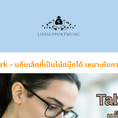
 – แท็บเล็ตที่เป็นโน้ตบุ๊กได้ เหมาะกั