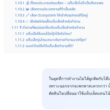
1.10.1
💰 ตั้งงบประมาณก่อนเลือก – แท็บเล็ตไม่จำเป็นต้องแพง
1.10.2
🧩 เลือกตามประเภทงานที่ทำเป็นหลัก
1.10.3
🔗 เลือก Ecosystem ให้เข้ากับอุปกรณ์ที่มีอยู่
1.10.4
✅ เช็กลิสต์ก่อนซื้อแท็บเล็ตสำหรับทำงาน
1.11
❓ คำถามที่พบบ่อยเกี่ยวกับแท็บเล็ตสำหรับทำงาน
1.11.1
แท็บเล็ตใช้แทนโน้ตบุ๊กได้จริงไหม?
1.11.2
แท็บเล็ตรุ่นไหนเหมาะกับการทำงานมากที่สุด?
1.11.3
งบเท่าไหร่ถึงได้แท็บเล็ตทำงานที่ดี?
ในยุคที่การทำงานไม่ได้ผูกติดกับโต
เพราะนอกจากจะพกพาสะดวกกว่า น้ำหน
ตัดสินใจเปลี่ยนมาใช้แท็บเล็ตแทนโน้